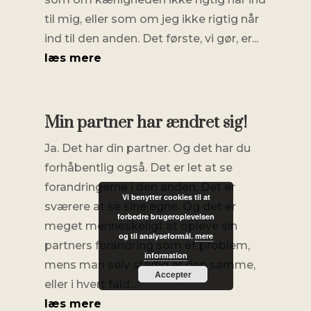
til mig, eller som om jeg ikke rigtig når
ind til den anden. Det første, vi gør, er...
læs mere
Min partner har ændret sig!
Ja. Det har din partner. Og det har du
forhåbentlig også. Det er let at se
forandringerne i den anden. Det er
Vi benytter cookies til at
sværere at se sine egne. Og det er
forbedre brugeroplevelsen
meget menneskeligt at opleve sin
og til analyseformål.
mere
partners forandring som et problem,
information
mens man selv stadig er den samme,
Accepter
eller i hvert fald...
læs mere