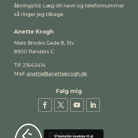
åbningstid. Læg dit navn og telefonnummer
så ringer jeg tilbage.
Anette Krogh
Niels Brocks Gade 8, 3tv
8900 Randers C
Tlf: 21643414
Mail:
anette@anettekrogh.dk
Følg mig
Vi benytter cookies til at