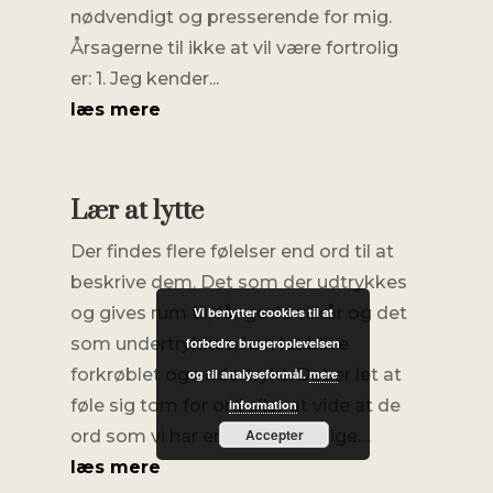
nødvendigt og presserende for mig.
Årsagerne til ikke at vil være fortrolig
er: 1. Jeg kender...
læs mere
Lær at lytte
Der findes flere følelser end ord til at
beskrive dem. Det som der udtrykkes
og gives rum til, får gode vilkår og det
Vi benytter cookies til at
som undertrykkes, kan let blive
forbedre brugeroplevelsen
forkrøblet og undertrykt. Det er let at
og til analyseformål.
mere
føle sig tom for ord eller at vide at de
information
Accepter
ord som vi har er utilstrækkelige....
læs mere