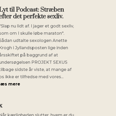
Lyt til Podcast: Stræben
efter det perfekte sexliv.
"Slap nu lidt af. I jager et godt sexliv,
som om I skulle løbe maraton".
Sådan udtalte sexologen Anette
Krogh i Jyllandsposten lige inden
årsskiftet på baggrund af at
undersøgelsen PROJEKT SEXUS
tilbage sidste år viste, at mange af
os ikke er tilfredse med vores...
læs mere
x
Når kærligheden slutter, hvem er du