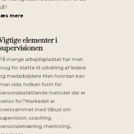
så?
læs mere
Vigtige elementer i
supervisionen
På mange arbejdspladser har man
brug for støtte til udvikling af ledere
og medarbejdere Men hvordan kan
man vide, hvilken form for
personalestøttende metoder der er
behov for?Markedet er
oversvømmet med tilbud om
supervision, coaching,
personaletræning, mentoring...