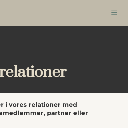
elationer
 i vores relationer med
iemedlemmer, partner eller