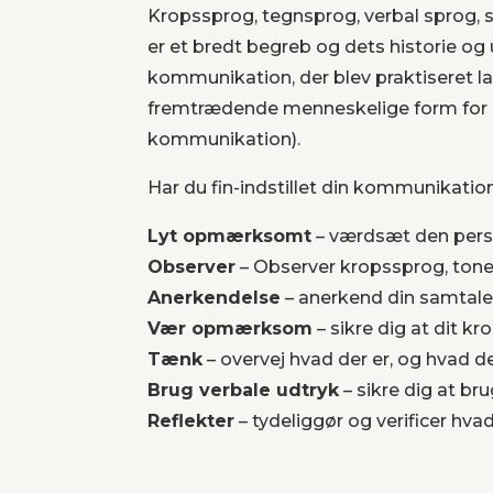
Kropssprog, tegnsprog, verbal sprog, 
er et bredt begreb og dets historie og 
kommunikation, der blev praktiseret la
fremtrædende menneskelige form for k
kommunikation).
Har du fin-indstillet din kommunikation
Lyt opmærksomt
– værdsæt den perso
Observer
– Observer kropssprog, tone
Anerkendelse
– anerkend din samtale 
Vær opmærksom
– sikre dig at dit k
Tænk
– overvej hvad der er, og hvad de
Brug verbale udtryk
– sikre dig at b
Reflekter
– tydeliggør og verificer hv