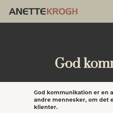
God komm
God kommunikation er en a
andre mennesker, om det e
klienter.