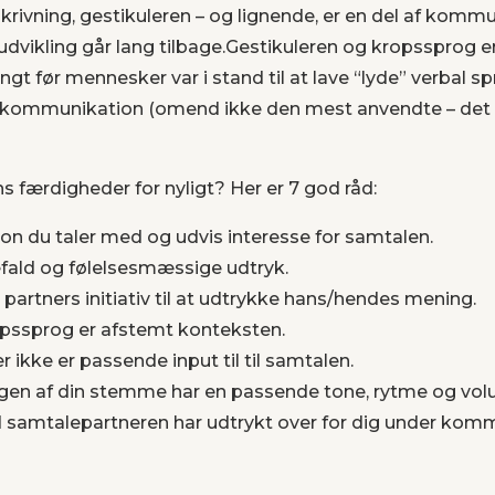
skrivning, gestikuleren – og lignende, er en del af ko
udvikling går lang tilbage.Gestikuleren og kropssprog e
ngt før mennesker var i stand til at lave “lyde” verbal 
ommunikation (omend ikke den mest anvendte – det ans
s færdigheder for nyligt? Her er 7 god råd:
n du taler med og udvis interesse for samtalen.
fald og følelsesmæssige udtryk.
partners initiativ til at udtrykke hans/hendes mening.
ropssprog er afstemt konteksten.
r ikke er passende input til til samtalen.
rugen af din stemme har en passende tone, rytme og vo
ad samtalepartneren har udtrykt over for dig under ko