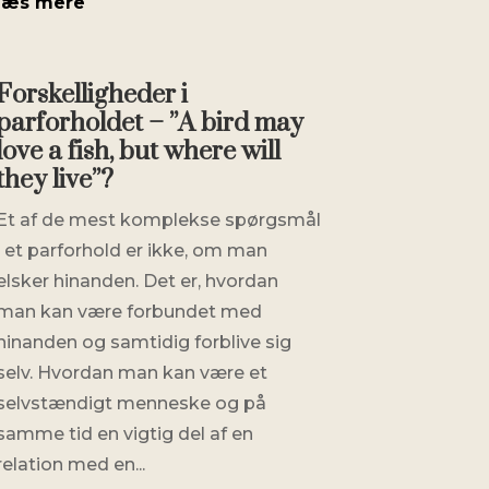
læs mere
Forskelligheder i
parforholdet – ”A bird may
love a fish, but where will
they live”?
Et af de mest komplekse spørgsmål
i et parforhold er ikke, om man
elsker hinanden. Det er, hvordan
man kan være forbundet med
hinanden og samtidig forblive sig
selv. Hvordan man kan være et
selvstændigt menneske og på
samme tid en vigtig del af en
relation med en...