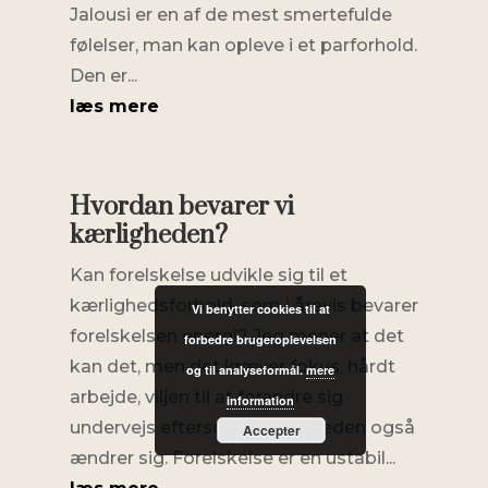
Jalousi er en af de mest smertefulde
følelser, man kan opleve i et parforhold.
Den er...
læs mere
Hvordan bevarer vi
kærligheden?
Kan forelskelse udvikle sig til et
kærlighedsforhold, som i årevis bevarer
Vi benytter cookies til at
forelskelsen energi? Jeg mener at det
forbedre brugeroplevelsen
kan det, men det kræver fokus, hårdt
og til analyseformål.
mere
arbejde, viljen til at forandre sig
information
undervejs eftersom virkeligheden også
Accepter
ændrer sig. Forelskelse er en ustabil...