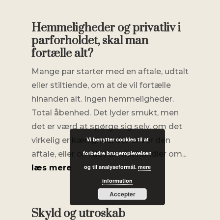
Hemmeligheder og privatliv i
parforholdet, skal man
fortælle alt?
Mange par starter med en aftale, udtalt
eller stiltiende, om at de vil fortælle
hinanden alt. Ingen hemmeligheder.
Total åbenhed. Det lyder smukt, men
det er værd at spørge sig selv, om det
Vi benytter cookies til at
virkelig er kærlighed, der driver den
forbedre brugeroplevelsen
aftale, eller om det delvist handler om...
og til analyseformål.
mere
læs mere
information
Accepter
Skyld og utroskab