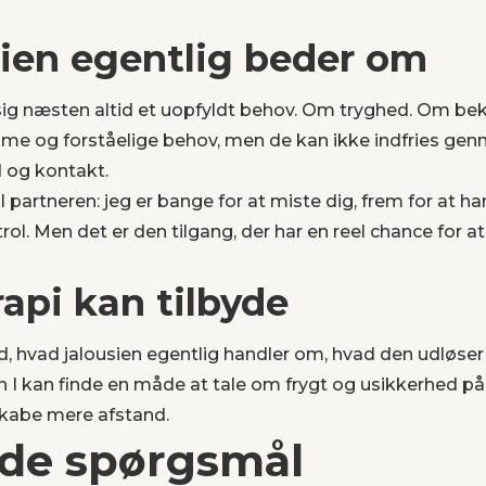
sien egentlig beder om
ig næsten altid et uopfyldt behov. Om tryghed. Om bekr
itime og forståelige behov, men de kan ikke indfries ge
 og kontakt.
l partneren: jeg er bange for at miste dig, frem for at 
. Men det er den tilgang, der har en reel chance for a
api kan tilbyde
ed, hvad jalousien egentlig handler om, hvad den udløser
 I kan finde en måde at tale om frygt og usikkerhed på,
skabe mere afstand.
lede spørgsmål