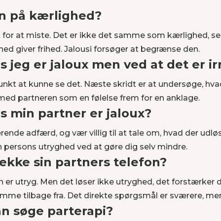
egn på kærlighed?
gt for at miste. Det er ikke det samme som kærlighed, s
ghed giver frihed. Jalousi forsøger at begrænse den.
s jeg er jaloux men ved at det er ir
nkt at kunne se det. Næste skridt er at undersøge, hva
med partneren som en følelse frem for en anklage.
is min partner er jaloux?
ende adfærd, og vær villig til at tale om, hvad der udlø
n persons utryghed ved at gøre dig selv mindre.
jekke sin partners telefon?
an er utryg. Men det løser ikke utryghed, det forstærker 
omme tilbage fra. Det direkte spørgsmål er sværere, me
an søge parterapi?