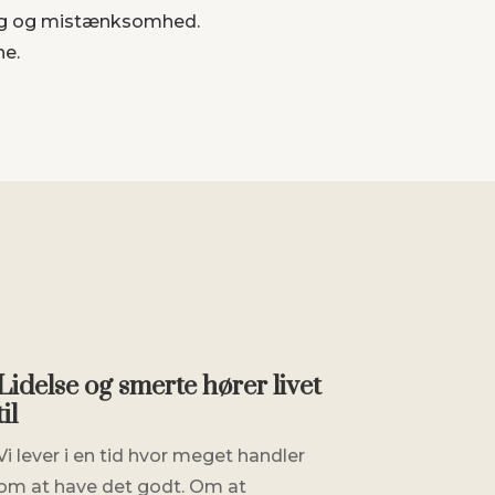
ning og mistænksomhed.
ne.
Lidelse og smerte hører livet
til
Vi lever i en tid hvor meget handler
om at have det godt. Om at