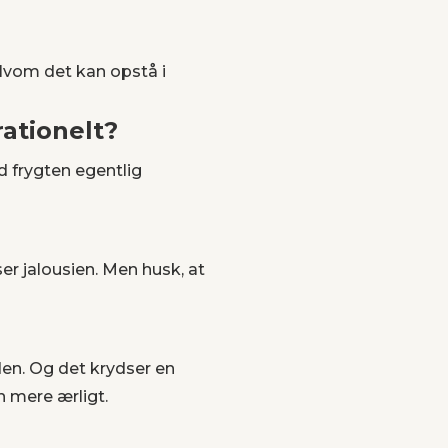
elvom det kan opstå i
rationelt?
d frygten egentlig
ser jalousien. Men husk, at
den. Og det krydser en
n mere ærligt.