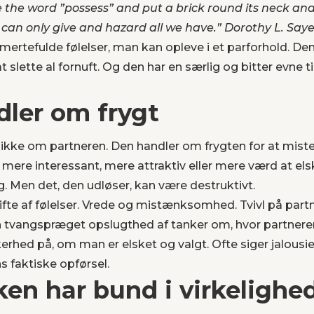
ke the word ”possess” and put a brick round its neck an
can only give and hazard all we have.”
Dorothy L. Saye
mertefulde følelser, man kan opleve i et parforhold. Den 
l at slette al fornuft. Og den har en særlig og bitter evne
dler om frygt
i ikke om partneren. Den handler om frygten for at miste,
r mere interessant, mere attraktiv eller mere værd at els
. Men det, den udløser, kan være destruktivt.
fte af følelser. Vrede og mistænksomhed. Tvivl på partn
tvangspræget opslugthed af tanker om, hvor partnere
erhed på, om man er elsket og valgt. Ofte siger jalous
 faktiske opførsel.
en har bund i virkelighe