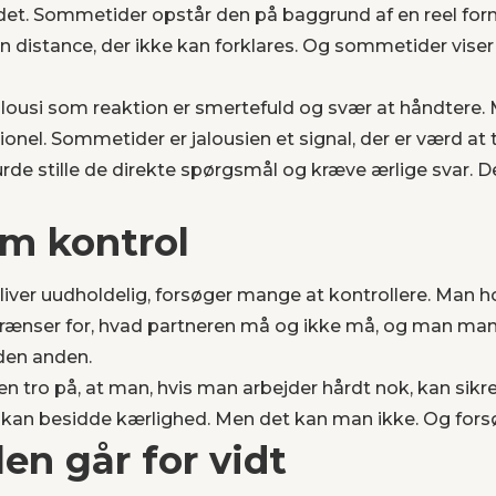
undet. Sommetider opstår den på baggrund af en reel for
n distance, der ikke kan forklares. Og sommetider viser
alousi som reaktion er smertefuld og svær at håndtere. 
ationel. Sommetider er jalousien et signal, der er værd at 
urde stille de direkte spørgsmål og kræve ærlige svar. D
om kontrol
liver uudholdelig, forsøger mange at kontrollere. Man hol
rænser for, hvad partneren må og ikke må, og man man
 den anden.
en tro på, at man, hvis man arbejder hårdt nok, kan sikre
an besidde kærlighed. Men det kan man ikke. Og forsøge
len går for vidt