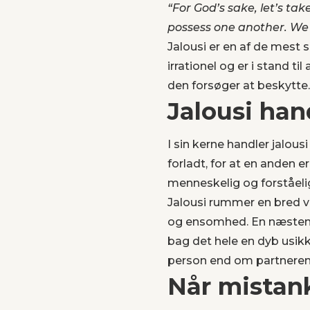
“For God’s sake, let’s ta
possess one another. We 
Jalousi er en af de mest s
irrationel og er i stand ti
den forsøger at beskytte.
Jalousi han
I sin kerne handler jalous
forladt, for at en anden e
menneskelig og forståelig
Jalousi rummer en bred vi
og ensomhed. En næsten 
bag det hele en dyb usikk
person end om partnerens
Når mistank