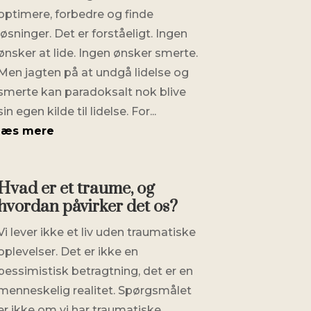
optimere, forbedre og finde
løsninger. Det er forståeligt. Ingen
ønsker at lide. Ingen ønsker smerte.
Men jagten på at undgå lidelse og
smerte kan paradoksalt nok blive
sin egen kilde til lidelse. For...
læs mere
Hvad er et traume, og
hvordan påvirker det os?
Vi lever ikke et liv uden traumatiske
oplevelser. Det er ikke en
pessimistisk betragtning, det er en
menneskelig realitet. Spørgsmålet
er ikke om vi har traumatiske