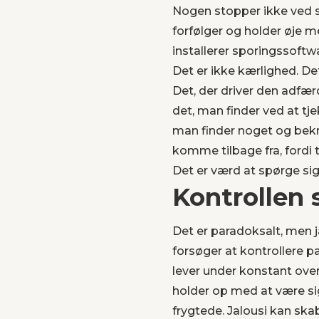
Nogen stopper ikke ved 
forfølger og holder øje m
installerer sporingssoftw
Det er ikke kærlighed. De
Det, der driver den adfær
det, man finder ved at tje
man finder noget og bekr
komme tilbage fra, fordi ti
Det er værd at spørge sig 
Kontrollen 
Det er paradoksalt, men j
forsøger at kontrollere pa
lever under konstant ove
holder op med at være sig
frygtede. Jalousi kan sk