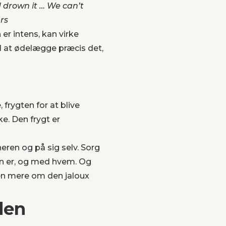
d drown it … We can’t
rs
er intens, kan virke
 til at ødelægge præcis det,
 frygten for at blive
ke. Den frygt er
eren og på sig selv. Sorg
n er, og med hvem. Og
ien mere om den jaloux
den