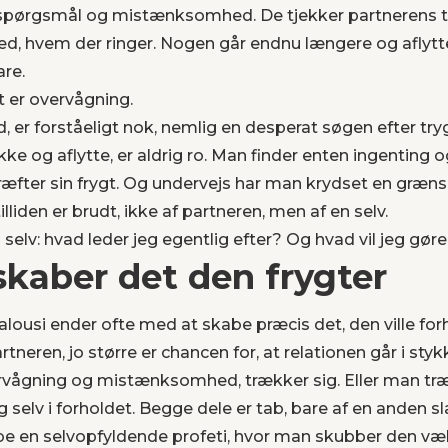
spørgsmål og mistænksomhed. De tjekker partnerens te
ed, hvem der ringer. Nogen går endnu længere og aflytte
are.
t er overvågning.
d, er forståeligt nok, nemlig en desperat søgen efter t
kke og aflytte, er aldrig ro. Man finder enten ingenting og
æfter sin frygt. Og undervejs har man krydset en græns
lliden er brudt, ikke af partneren, men af en selv.
selv: hvad leder jeg egentlig efter? Og hvad vil jeg gør
skaber det den frygter
alousi ender ofte med at skabe præcis det, den ville fo
rtneren, jo større er chancen for, at relationen går i sty
rvågning og mistænksomhed, trækker sig. Eller man træ
 selv i forholdet. Begge dele er tab, bare af en anden s
abe en selvopfyldende profeti, hvor man skubber den væ