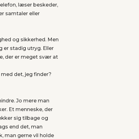
lefon, læser beskeder,
r samtaler eller
ryghed og sikkerhed. Men
 er stadig utryg. Eller
e, der er meget svær at
e med det, jeg finder?
rhindre. Jo mere man
kker. Et menneske, der
kker sig tilbage og
lags end det, man
k, man gerne vil holde