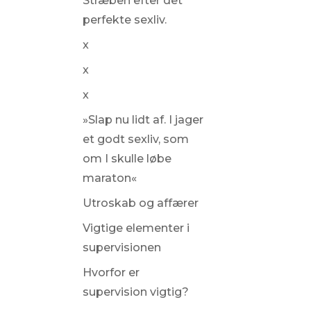
Stræben efter det
perfekte sexliv.
x
x
x
»Slap nu lidt af. I jager
et godt sexliv, som
om I skulle løbe
maraton«
Utroskab og affærer
Vigtige elementer i
supervisionen
Hvorfor er
supervision vigtig?