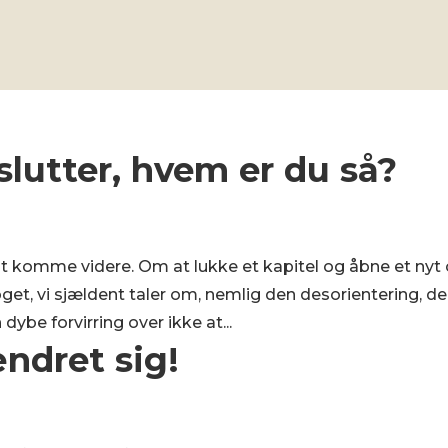
lutter, hvem er du så?
m at komme videre. Om at lukke et kapitel og åbne et nyt
oget, vi sjældent taler om, nemlig den desorientering, de
ybe forvirring over ikke at...
ndret sig!