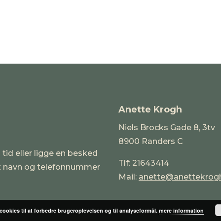
Anette Krogh
Niels Brocks Gade 8, 3tv
8900 Randers C
 tid eller ligge en besked
Tlf: 21643414
it navn og telefonnummer
Mail:
anette@anettekrog
 cookies til at forbedre brugeroplevelsen og til analyseformål.
mere information