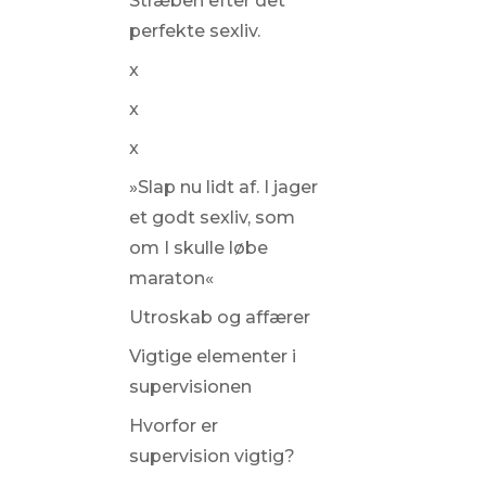
Stræben efter det
perfekte sexliv.
x
x
x
»Slap nu lidt af. I jager
et godt sexliv, som
om I skulle løbe
maraton«
Utroskab og affærer
Vigtige elementer i
supervisionen
Hvorfor er
supervision vigtig?