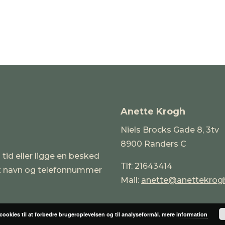
Anette Krogh
Niels Brocks Gade 8, 3tv
8900 Randers C
 tid eller ligge en besked
Tlf: 21643414
it navn og telefonnummer
Mail:
anette@anettekrog
 cookies til at forbedre brugeroplevelsen og til analyseformål.
mere information