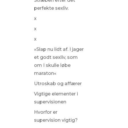
Stræben efter det
perfekte sexliv.
x
x
x
»Slap nu lidt af. I jager
et godt sexliv, som
om I skulle løbe
maraton«
Utroskab og affærer
Vigtige elementer i
supervisionen
Hvorfor er
supervision vigtig?