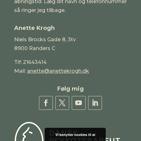
åbningstid. Læg dit navn og telefonnummer
så ringer jeg tilbage.
Anette Krogh
Niels Brocks Gade 8, 3tv
8900 Randers C
Tlf: 21643414
Mail:
anette@anettekrogh.dk
Følg mig
Vi benytter cookies til at