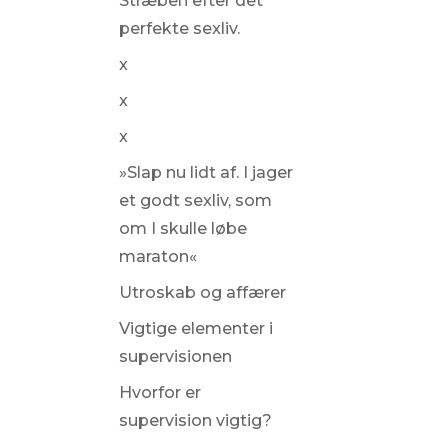
Stræben efter det
perfekte sexliv.
x
x
x
»Slap nu lidt af. I jager
et godt sexliv, som
om I skulle løbe
maraton«
Utroskab og affærer
Vigtige elementer i
supervisionen
Hvorfor er
supervision vigtig?