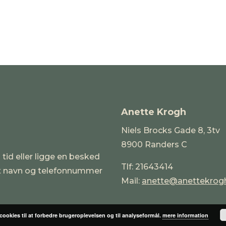
Anette Krogh
Niels Brocks Gade 8, 3tv
8900 Randers C
 tid eller ligge en besked
Tlf: 21643414
it navn og telefonnummer
Mail:
anette@anettekrog
 cookies til at forbedre brugeroplevelsen og til analyseformål.
mere information